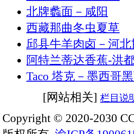
北牌蠡面－咸阳
西藏那曲冬虫夏草
邱县牛羊肉卤－河北
阿特兰蒂达香蕉-洪
Taco 塔克－墨西哥
[网站相关]
栏目说
Copyright © 2020-2