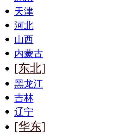
天津
河北
山西
内蒙古
[东北]
黑龙江
吉林
辽宁
[华东]