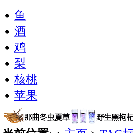
鱼
酒
鸡
梨
核桃
苹果