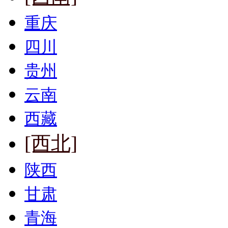
重庆
四川
贵州
云南
西藏
[西北]
陕西
甘肃
青海