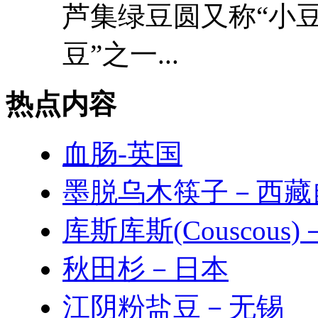
芦集绿豆圆又称“小豆
豆”之一...
热点内容
血肠-英国
墨脱乌木筷子－西藏
库斯库斯(Couscous
秋田杉－日本
江阴粉盐豆－无锡