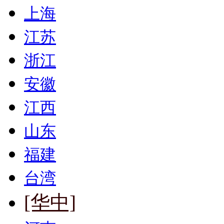
上海
江苏
浙江
安徽
江西
山东
福建
台湾
[华中]