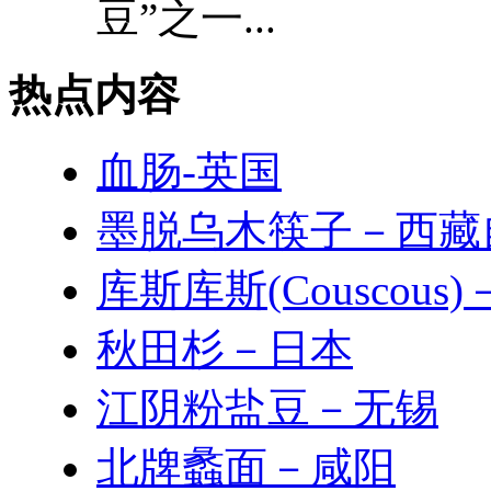
豆”之一...
热点内容
血肠-英国
墨脱乌木筷子－西藏
库斯库斯(Couscous
秋田杉－日本
江阴粉盐豆－无锡
北牌蠡面－咸阳