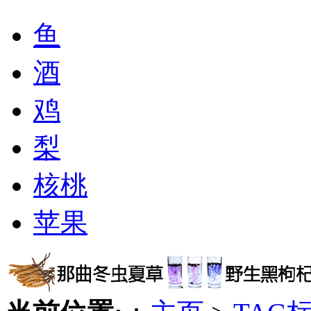
鱼
酒
鸡
梨
核桃
苹果