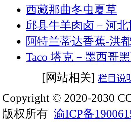
西藏那曲冬虫夏草
邱县牛羊肉卤－河北
阿特兰蒂达香蕉-洪
Taco 塔克－墨西哥
[网站相关]
栏目说
Copyright © 2020-2
版权所有
渝ICP备190061