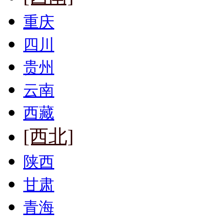
重庆
四川
贵州
云南
西藏
[西北]
陕西
甘肃
青海