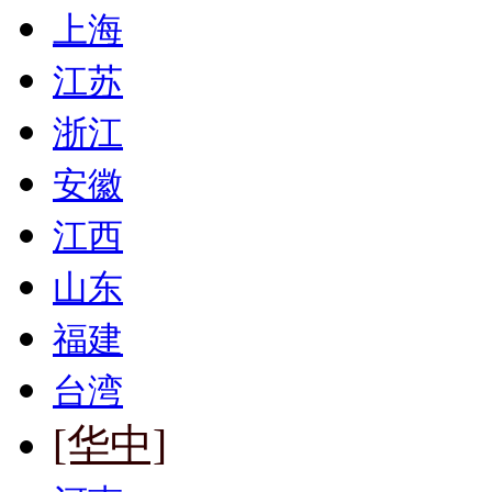
上海
江苏
浙江
安徽
江西
山东
福建
台湾
[华中]