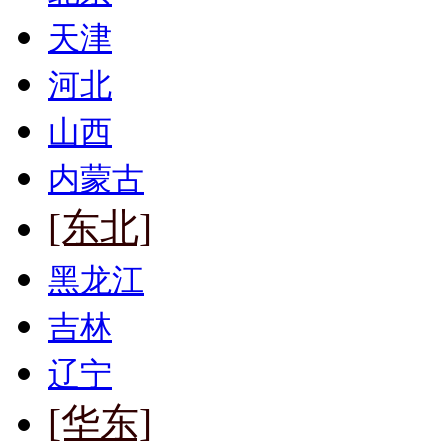
天津
河北
山西
内蒙古
[东北]
黑龙江
吉林
辽宁
[华东]