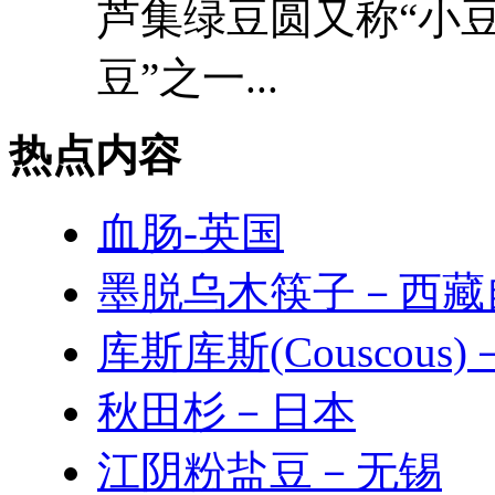
芦集绿豆圆又称“小豆
豆”之一...
热点内容
血肠-英国
墨脱乌木筷子－西藏
库斯库斯(Couscous
秋田杉－日本
江阴粉盐豆－无锡