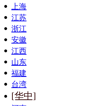
上海
江苏
浙江
安徽
江西
山东
福建
台湾
[华中]