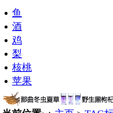
鱼
酒
鸡
梨
核桃
苹果