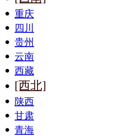
重庆
四川
贵州
云南
西藏
[西北]
陕西
甘肃
青海