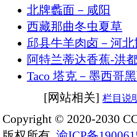
北牌蠡面－咸阳
西藏那曲冬虫夏草
邱县牛羊肉卤－河北
阿特兰蒂达香蕉-洪
Taco 塔克－墨西哥
[网站相关]
栏目说
Copyright © 2020-2
版权所有
渝ICP备190061