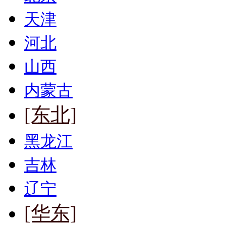
天津
河北
山西
内蒙古
[东北]
黑龙江
吉林
辽宁
[华东]